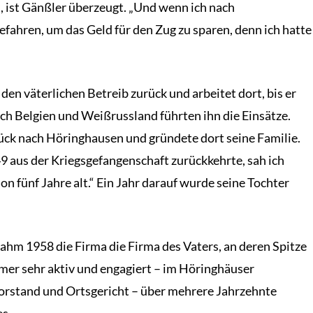
, ist Gänßler überzeugt. „Und wenn ich nach
efahren, um das Geld für den Zug zu sparen, denn ich hatte
den väterlichen Betreib zurück und arbeitet dort, bis er
ch Belgien und Weißrussland führten ihn die Einsätze.
ück nach Höringhausen und gründete dort seine Familie.
49 aus der Kriegsgefangenschaft zurückkehrte, sah ich
n fünf Jahre alt.“ Ein Jahr darauf wurde seine Tochter
nahm 1958 die Firma die Firma des Vaters, an deren Spitze
mmer sehr aktiv und engagiert – im Höringhäuser
orstand und Ortsgericht – über mehrere Jahrzehnte
s.