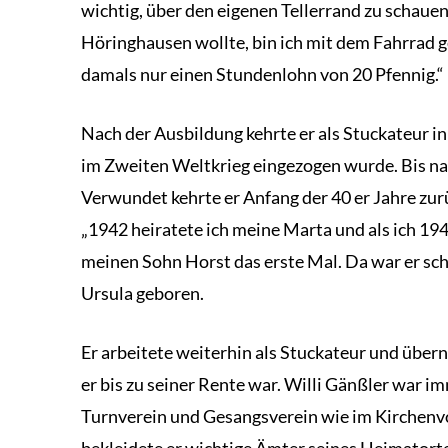
wichtig, über den eigenen Tellerrand zu schauen
Höringhausen wollte, bin ich mit dem Fahrrad g
damals nur einen Stundenlohn von 20 Pfennig.“
Nach der Ausbildung kehrte er als Stuckateur in 
im Zweiten Weltkrieg eingezogen wurde. Bis na
Verwundet kehrte er Anfang der 40 er Jahre zur
„1942 heiratete ich meine Marta und als ich 19
meinen Sohn Horst das erste Mal. Da war er scho
Ursula geboren.
Er arbeitete weiterhin als Stuckateur und über
er bis zu seiner Rente war. Willi Gänßler war i
Turnverein und Gesangsverein wie im Kirchenv
bekleidete er wichtige Ämter seines Heimatorte