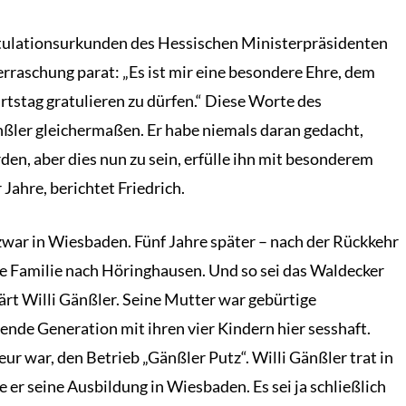
atulationsurkunden des Hessischen Ministerpräsidenten
raschung parat: „Es ist mir eine besondere Ehre, dem
tstag gratulieren zu dürfen.“ Diese Worte des
nßler gleichermaßen. Er habe niemals daran gedacht,
den, aber dies nun zu sein, erfülle ihn mit besonderem
 Jahre, berichtet Friedrich.
zwar in Wiesbaden. Fünf Jahre später – nach der Rückkehr
ie Familie nach Höringhausen. Und so sei das Waldecker
rt Willi Gänßler. Seine Mutter war gebürtige
nde Generation mit ihren vier Kindern hier sesshaft.
ur war, den Betrieb „Gänßler Putz“. Willi Gänßler trat in
e er seine Ausbildung in Wiesbaden. Es sei ja schließlich