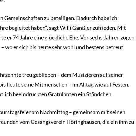
 in Gemeinschaften zu beteiligen. Dadurch habe ich
re begleitet haben“, sagt Willi Gänßler zufrieden. Mit
hrte er 74 Jahre eine glückliche Ehe. Vor sechs Jahren zogen
 wo er sich bis heute sehr wohl und bestens betreut
ahrzehnte treu geblieben – dem Musizieren auf seiner
is heute seine Mitmenschen – im Alltag wie auf Festen.
htlich beeindruckten Gratulanten ein Ständchen.
Geburstagsfeier am Nachmittag – gemeinsam mit seinen
Freunden vom Gesangsverein Höringhausen, die ein ihm zu